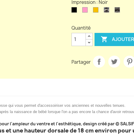
Impression : Noir
Rose
Or
Blanc
Noir
Noir
gonflé
3D
détour
Quantité

AJOUTER
Partager
sse qui vous permet d'accessoiriser vos anciennes et nouvelles tenues.
après la naissance de bébé lorsque l'on a pas encore la chance d'avoir retrou
our l'ampleur du ventre et l'esthétique, d
esign créé par © SALSIF
s et une hauteur dorsale de 18 cm environ pour un