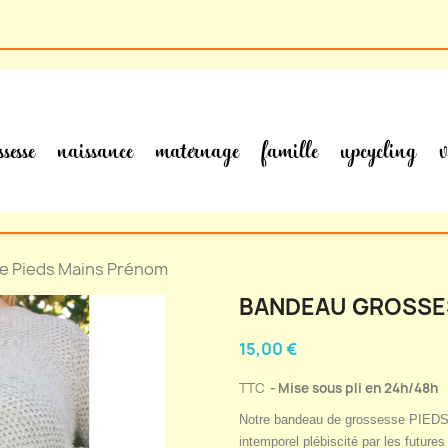
ssesse
naissance
maternage
famille
upcycling
v
e Pieds Mains Prénom
BANDEAU GROSSE
15,00 €
TTC
Mise sous pli en 24h/48h
Notre bandeau de grossesse PIEDS 
intemporel plébiscité par les futur