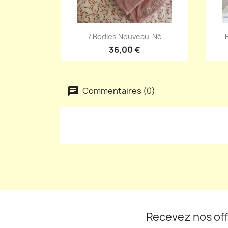
Aperçu rapide

7 Bodies Nouveau-Né
36,00 €
Commentaires (0)
Recevez nos off