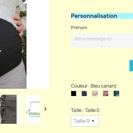
Personnalisation
Prénom
Couleur : Bleu canard
Noir
Bleu
Beige
Rose
Bleu
marine
tendre
canard

Taille : Taille 0