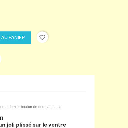
é
favorite_border
 AU PANIER
ver le dernier bouton de ses pantalons
FI
 joli plissé sur le ventre