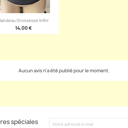
Aperçu rapide

Bandeau Grossesse Infini
+5
14,00 €
Aucun avis n'a été publié pour le moment.
res spéciales