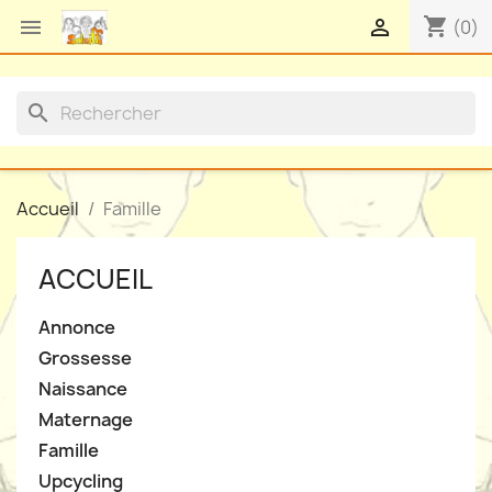
shopping_cart


(0)
search
Accueil
Famille
ACCUEIL
Annonce
Grossesse
Naissance
Maternage
Famille
Upcycling