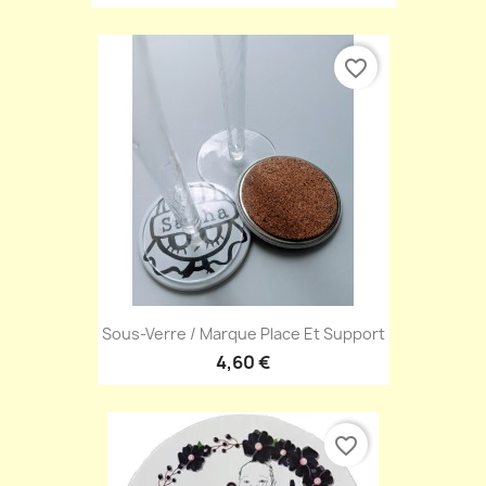
favorite_border
Sous-Verre / Marque Place Et Support
4,60 €
favorite_border