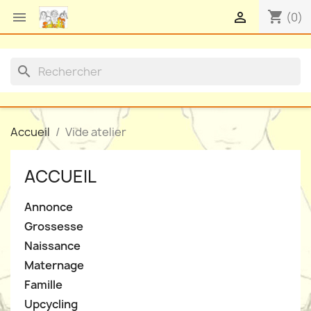
shopping_cart


(0)
search
Accueil
Vide atelier
ACCUEIL
Annonce
Grossesse
Naissance
Maternage
Famille
Upcycling