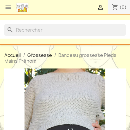
shopping_cart


(0)
search
Accueil
Grossesse
Bandeau grossesse Pieds
Mains Prénom