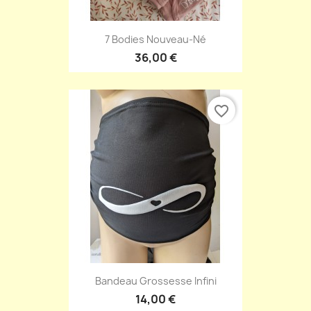
7 Bodies Nouveau-Né
36,00 €
favorite_border
Bandeau Grossesse Infini
14,00 €