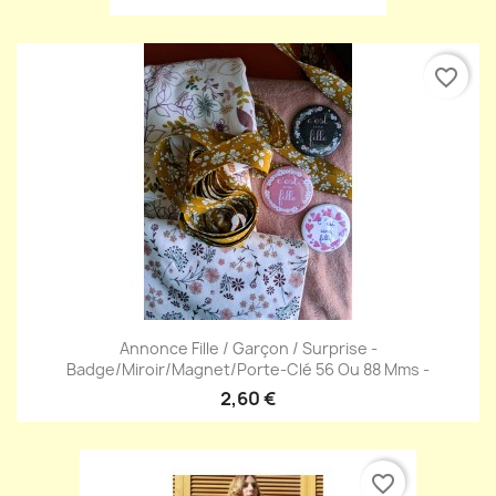
favorite_border
Annonce Fille / Garçon / Surprise -
Badge/miroir/magnet/Porte-Clé 56 Ou 88 Mms -
2,60 €
favorite_border