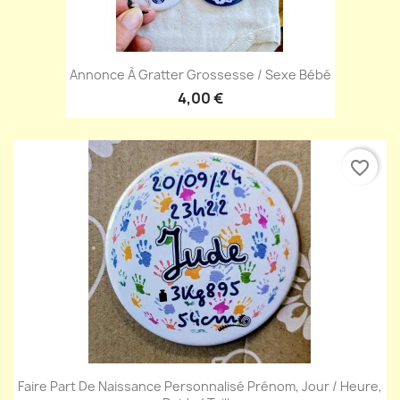
Annonce À Gratter Grossesse / Sexe Bébé
4,00 €
favorite_border
Faire Part De Naissance Personnalisé Prénom, Jour / Heure,