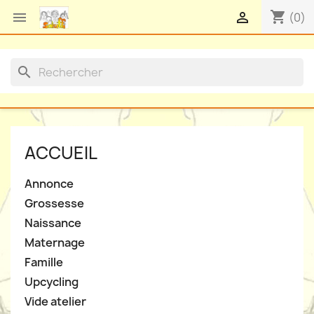
shopping_cart


(0)
search
ACCUEIL
Annonce
Grossesse
Naissance
Maternage
Famille
Upcycling
Vide atelier